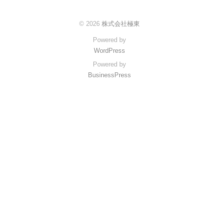
2025
年
© 2026
株式会社極東
12
Powered by
月
WordPress
25
日
Powered by
BusinessPress
by
kyokuto