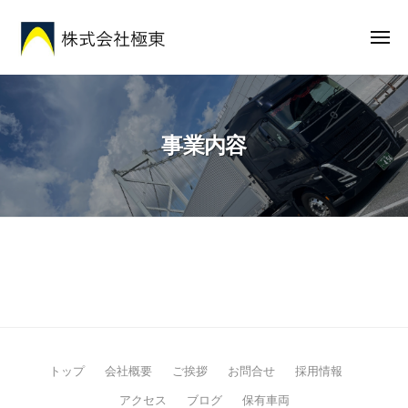
株
ー
コ
式
ン
メ
会
ニ
テ
社
ュ
株
安
ー
ン
極
式
心
東
ツ
と
会
へ
事業内容
想
社
ス
い
極
キ
を
東
ッ
全
プ
国
に
事
届
け
業
る
内
トップ
会社概要
ご挨拶
お問合せ
採用情報
容
アクセス
ブログ
保有車両