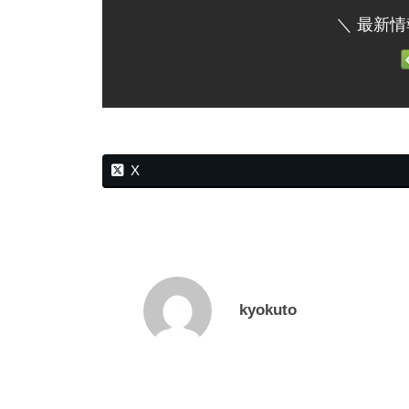
＼ 最新情
X
kyokuto