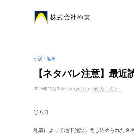
コ
式
ン
会
テ
社
株
安
ン
極
心
式
ツ
東
と
会
へ
想
ス
社
小説
趣味
/
い
キ
極
【ネタバレ注意】最近
を
ッ
東
全
プ
2025年12月28日
by
kyokuto
/
0件のコメント
国
に
届
①方舟
け
る
地震によって地下施設に閉じ込められた９