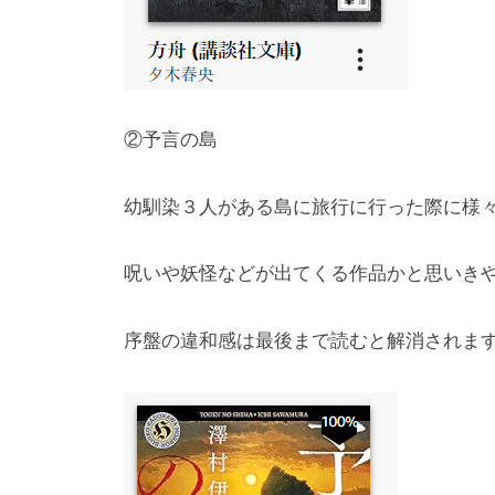
②予言の島
幼馴染３人がある島に旅行に行った際に様
呪いや妖怪などが出てくる作品かと思いき
序盤の違和感は最後まで読むと解消されま