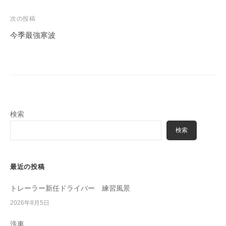
ナ
ビ
次の投稿
ゲ
今季最強寒波
ー
シ
ョ
ン
検索
検索
最近の投稿
トレーラー新任ドライバー 練習風景
2026年8月5日
洗車