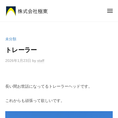
株
ー
コ
式
ン
メ
会
ニ
テ
社
ュ
株
安
ー
ン
極
式
心
東
ツ
と
会
へ
未分類
想
社
ス
い
トレーラー
極
キ
を
東
ッ
全
2026年1月23日
by
staff
プ
国
に
届
長い間お世話になってるトレーラーヘッドです。
け
る
これからも頑張って欲しいです。