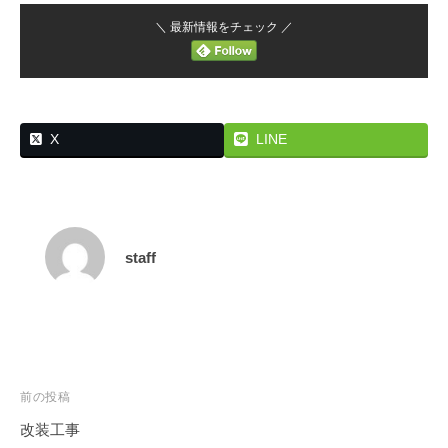
＼ 最新情報をチェック ／
X
LINE
staff
投
前の投稿
稿
改装工事