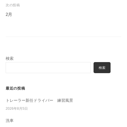
ビ
次の投稿
ゲ
2月
ー
シ
ョ
ン
検索
検索
最近の投稿
トレーラー新任ドライバー 練習風景
2026年8月5日
洗車