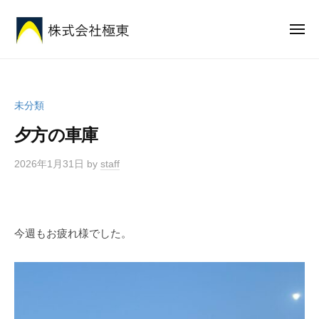
株
ー
コ
式
ン
メ
会
ニ
テ
社
ュ
株
安
ー
ン
極
式
心
東
ツ
と
会
へ
未分類
想
社
ス
い
夕方の車庫
極
キ
を
東
ッ
全
2026年1月31日
by
staff
プ
国
に
届
今週もお疲れ様でした。
け
る