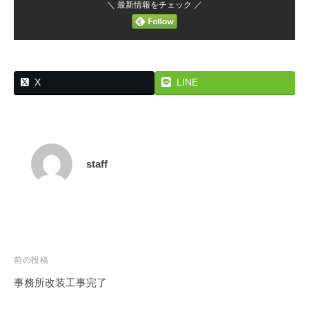
＼ 最新情報をチェック ／
X
LINE
staff
投
前の投稿
稿
事務所改装工事完了
ナ