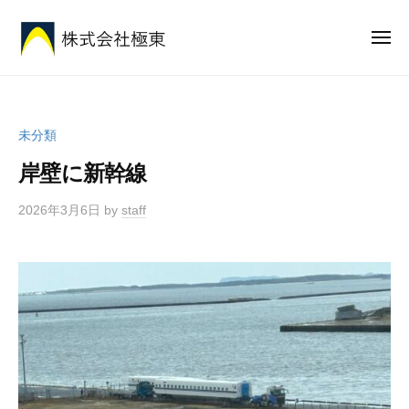
株
ー
コ
式
ン
メ
会
ニ
テ
社
ュ
株
安
ー
ン
極
式
心
東
ツ
と
会
へ
未分類
想
社
ス
い
岸壁に新幹線
極
キ
を
東
ッ
全
2026年3月6日
by
staff
プ
国
に
届
け
る