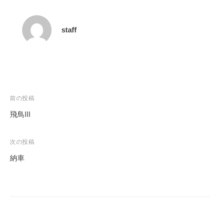
staff
投
前の投稿
稿
飛鳥III
ナ
ビ
次の投稿
ゲ
納車
ー
シ
ョ
ン