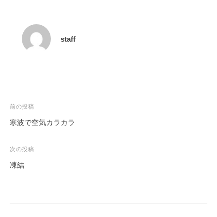
staff
投
前の投稿
稿
寒波で空気カラカラ
ナ
ビ
次の投稿
ゲ
凍結
ー
シ
ョ
ン