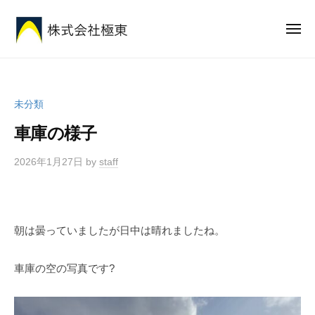
株
ー
コ
式
ン
メ
会
ニ
テ
社
ュ
株
安
ー
ン
極
式
心
東
ツ
と
会
へ
未分類
想
社
ス
い
車庫の様子
極
キ
を
東
ッ
全
2026年1月27日
by
staff
プ
国
に
届
朝は曇っていましたが日中は晴れましたね。
け
る
車庫の空の写真です?